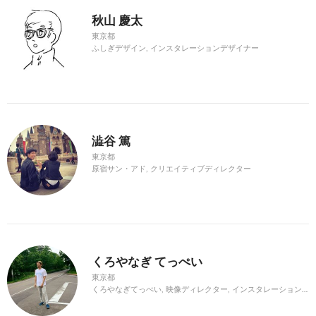
秋山 慶太
東京都
ふしぎデザイン, インスタレーションデザイナー
澁谷 篤
東京都
原宿サン・アド, クリエイティブディレクター
くろやなぎ てっぺい
東京都
くろやなぎてっぺい, 映像ディレクター, インスタレーションデザイナー, サウンドデザイナー