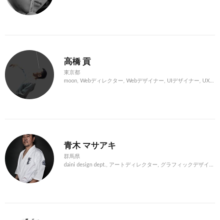
高橋 貢
東京都
moon, Webディレクター, Webデザイナー, UIデザイナー, UXデザイナー, マークアップエンジニア, グラフィックデザイナー, フォトグラファー
青木 マサアキ
群馬県
daini design dept., アートディレクター, グラフィックデザイナー