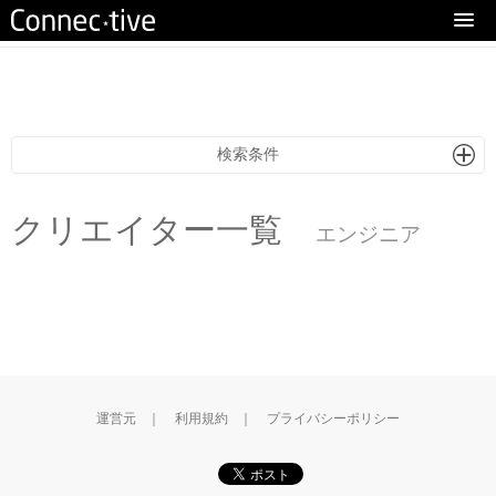
eturn to Content
検索条件
クリエイター一覧
エンジニア
運営元
｜
利用規約
｜
プライバシーポリシー