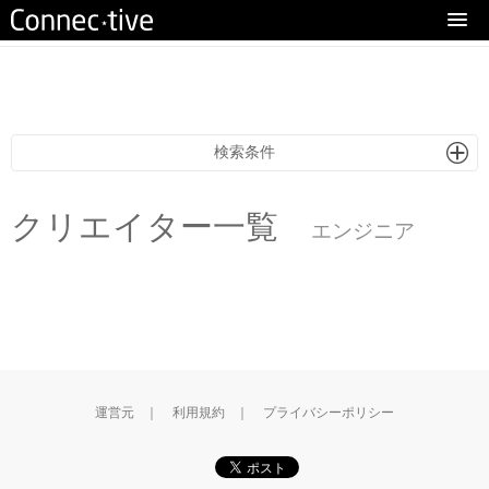
eturn to Content
検索条件
クリエイター一覧
エンジニア
運営元
｜
利用規約
｜
プライバシーポリシー