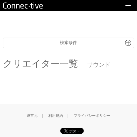
eturn to Content
検索条件
クリエイター一覧
サウンド
運営元
｜
利用規約
｜
プライバシーポリシー