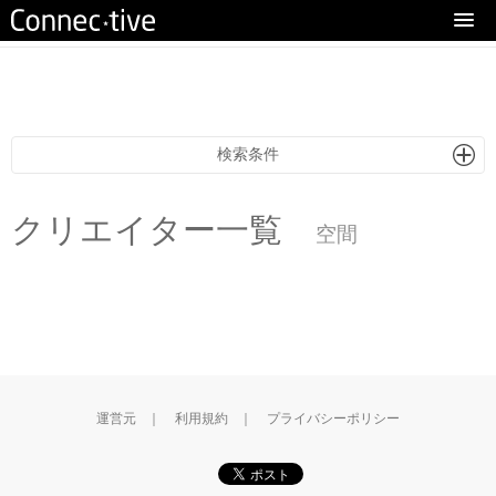
eturn to Content
検索条件
クリエイター一覧
空間
運営元
｜
利用規約
｜
プライバシーポリシー