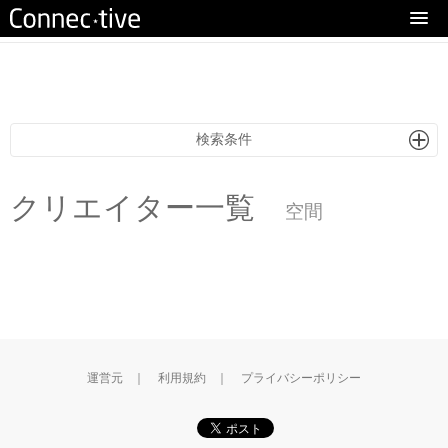
eturn to Content
検索条件
クリエイター一覧
空間
運営元
｜
利用規約
｜
プライバシーポリシー