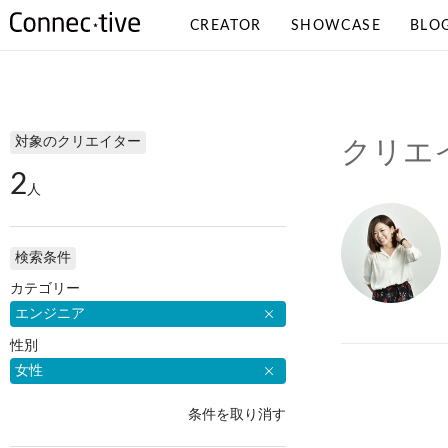
CREATOR
SHOWCASE
BLO
検索条件
対象のクリエイター
クリエ
2
人
検索条件
カテゴリー
エンジニア
性別
女性
条件を取り消す