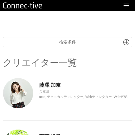
eturn to Content
検索条件
クリエイター一覧
藤澤 加奈
兵庫県
mae, テクニカルディレクター, Webディレクター, Webデザイナー, UIデザイナー, UXデザイナー, マークアップエンジニア, Web・システム開発, スマホアプリ開発