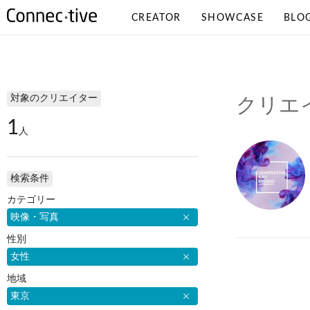
CREATOR
SHOWCASE
BLO
検索条件
対象のクリエイター
クリエ
1
人
検索条件
カテゴリー
映像・写真
性別
女性
地域
東京