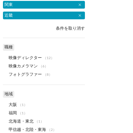
関東
近畿
条件を取り消す
職種
映像ディレクター
（12）
映像カメラマン
（6）
フォトグラファー
（8）
地域
大阪
（1）
福岡
（1）
北海道・東北
（1）
甲信越・北陸・東海
（2）