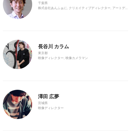
千葉県
株式会社あんふぁに, クリエイティブディレクター, アートディレクター, Webディレクター, Webデザイナー, UIデザイナー, UXデザイナー, グラフィックデザイナー, ゲームデザイナー, CGデザイナー
長谷川 カラム
東京都
映像ディレクター, 映像カメラマン
澤田 広夢
宮城県
映像ディレクター