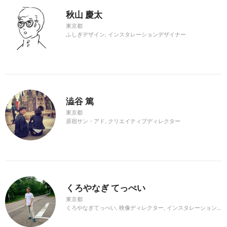
秋山 慶太
東京都
ふしぎデザイン, インスタレーションデザイナー
澁谷 篤
東京都
原宿サン・アド, クリエイティブディレクター
くろやなぎ てっぺい
東京都
くろやなぎてっぺい, 映像ディレクター, インスタレーションデザイナー, サウンドデザイナー