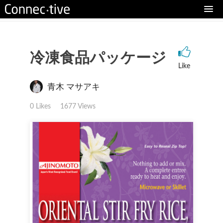
冷凍食品パッケージ
Like
青木 マサアキ
0 Likes
1677 Views