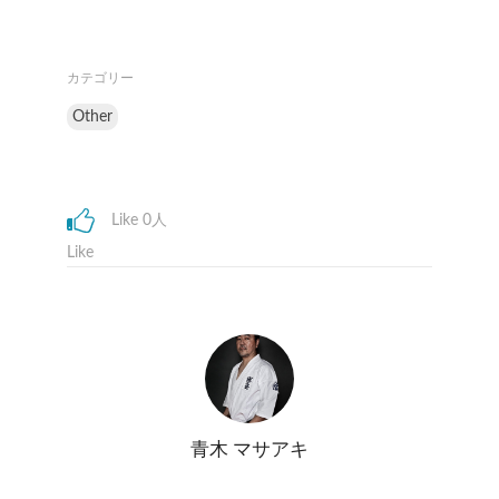
カテゴリー
Other
Like 0人
Like
青木 マサアキ