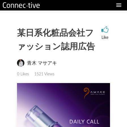
某日系化粧品会社フ
Like
ァッション誌用広告
青木 マサアキ
0 Likes
1521 Views