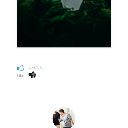
Like 1人
Like