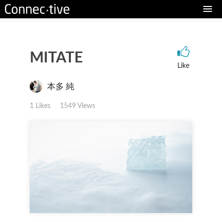
MITATE
Like
本多 純
1 Likes
1549 Views