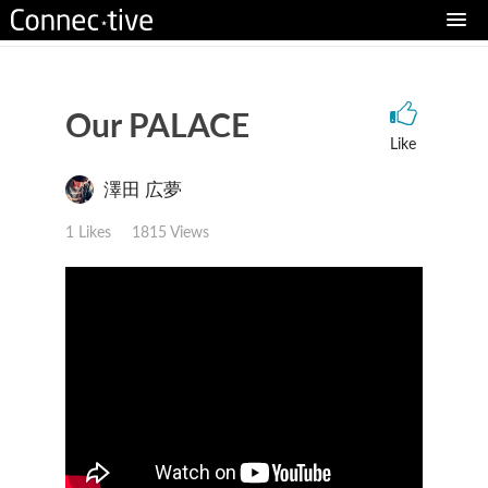
Our PALACE
Like
澤田 広夢
1 Likes
1815 Views