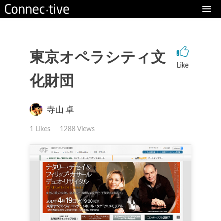
東京オペラシティ文
Like
化財団
寺山 卓
1 Likes
1288 Views