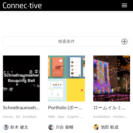
eturn to Content
検索条件
Schnellraumseher: Bouncing Ball
Portfolio (ポートフォリオ)
ロームイルミネーション 2015
Movie
,
3D
,
Installation
Web
,
App
,
Graphic
,
Installation
Installation
,
MotionGraphics
,
MotionGraphics
鈴木 健太
川合 俊輔
池田 航成