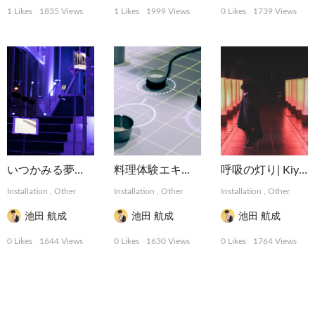
1 Likes
1835 Views
1 Likes
1999 Views
0 Likes
1739 Views
いつかみる夢「散華」 | 高橋匡太
料理体験エキシビション KITchen. 拡張する料理 | Infobhn Design Labo.
呼吸の灯り| Kiyota Yoshimitsu
Installation
,
Other
Installation
,
Other
Installation
,
Other
池田 航成
池田 航成
池田 航成
0 Likes
1644 Views
0 Likes
1630 Views
0 Likes
1764 Views