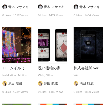
青木 マサアキ
青木 マサアキ
青木 マサアキ
0 Likes
1519 Views
0 Likes
1477 Views
0 Likes
1634 Views
ロームイルミネーション 2015
呪い指輪の家 | MBS梅田お化け屋敷
株式会社闇 ver.2.0
Installation
,
MotionGraphics
Web
,
Other
,
Other
Web
池田 航成
池田 航成
池田 航成
0 Likes
1739 Views
0 Likes
1582 Views
0 Likes
1880 Views