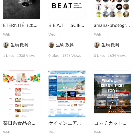
ETERNITÉ（エタニテ）
B.E.A.T ｜ SCIENCE FOR ATHLETIC PERFORMANCE
amana-photographers
Web
Web
Web
生駒 政興
生駒 政興
生駒 政興
1 Likes
1538 Views
0 Likes
1656 Views
0 Likes
1654 Views
某日系食品会社の米国用オフィシャル・ウェブサイト
ケイマンエアウェイズ・ウェブサイト
コネチカット州観光ウェブサイト
Web
Web
Web