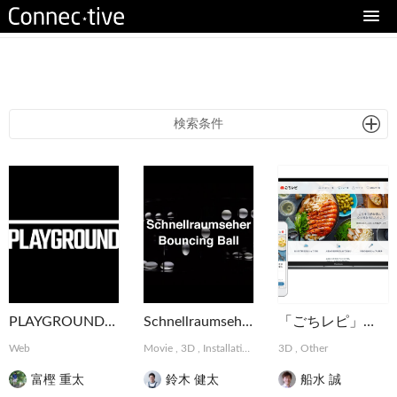
eturn to Content
検索条件
PLAYGROUND | 企業や行政とともに社会や事業をデザインする実験的プラットフォーム
Schnellraumseher: Bouncing Ball
「ごちレピ」ウェブサイトリニューアル
Web
Movie
,
3D
,
Installation
3D
,
Other
富樫 重太
鈴木 健太
船水 誠