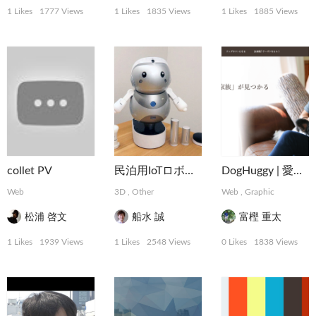
1 Likes
1777 Views
1 Likes
1835 Views
1 Likes
1885 Views
collet PV
民泊用IoTロボット「PAKKUN」
DogHuggy | 愛犬と寄り添う“家族”が見つかる
Web
3D
,
Other
Web
,
Graphic
松浦 啓文
船水 誠
富樫 重太
1 Likes
1939 Views
1 Likes
2548 Views
0 Likes
1838 Views