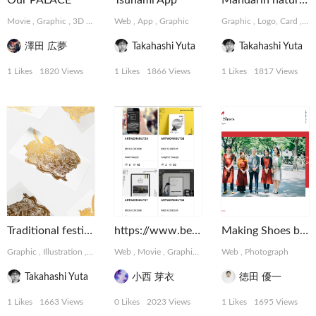
Our PALACE
Tsunami App
Mandarin natural Chocolate
Movie
,
Graphic
,
3D
,
MotionGraphics
Web
,
App
,
Graphic
Graphic
,
Logo, Card
,
Pa
澤田 広夢
Takahashi Yuta
Takahashi Yuta
1 Likes
1820 Views
1 Likes
1866 Views
1 Likes
1817 Views
Traditional festival of Japan
https://www.behance.net/meikonishi
Making Shoes by tartaruga
Graphic
,
Illustration
,
Logo, Card
Web
,
Movie
,
Graphic
,
3D
,
MotionGraphics
Web
,
Photograph
,
Illustra
Takahashi Yuta
小西 芽衣
徳田 優一
1 Likes
1663 Views
0 Likes
2023 Views
1 Likes
1695 Views