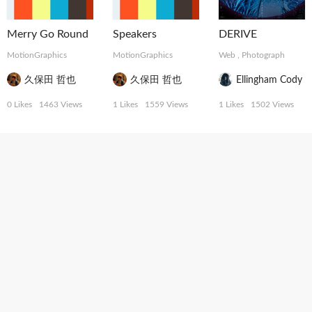
Merry Go Round
Speakers
DERIVE
MotionGraphics
MotionGraphics
Web
,
Photograph
久保田 哲也
久保田 哲也
Ellingham Cody
0 Likes
1463 Views
1 Likes
1559 Views
1 Likes
1502 Views
Project Iwate
坂元 沙有理
バトルフィールド
Web
,
Movie
,
Photograph
Web
,
Photograph
Web
,
Graphic
,
3D
Ellingham Cody
Ellingham Cody
Ellingham Cody