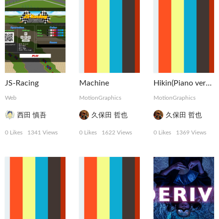
JS-Racing
Machine
Hikin(Piano version)
Web
MotionGraphics
MotionGraphics
西田 慎吾
久保田 哲也
久保田 哲也
0 Likes
1341 Views
0 Likes
1622 Views
0 Likes
1369 Views