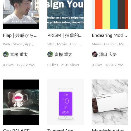
Flap | 共感から始まるデザインパートナーシップサービス
PRISM | 抽象的な難題に取り組むデザインコレクティブ
Endearing Motions
Web
,
Movie
,
App
,
Graphic
,
Web
MotionGraphics
,
Movie
,
App
,
,
Logo, Card
Graphic
,
Movie
,
MotionGraphics
Package, Book
,
Graphic
,
,
,
MotionGraphics
Photo
Logo,
富樫 重太
富樫 重太
澤田 広夢
0 Likes
1972 Views
0 Likes
2131 Views
0 Likes
1864 Views