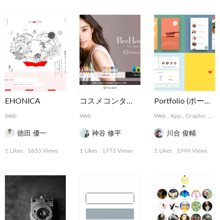
EHONICA
コスメコンタクトBeeHeartBシリーズ
Portfolio (ポートフォリオ)
Web
Web
Web
,
App
,
Graphic
,
Ins
徳田 優一
神谷 修平
川合 俊輔
1 Likes
1853 Views
1 Likes
1773 Views
1 Likes
1999 Views