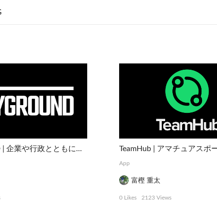
G
PLAYGROUND | 企業や行政とともに社会や事業をデザインする実験的プラットフォーム
App
富樫 重太
s
0 Likes
2123 Views