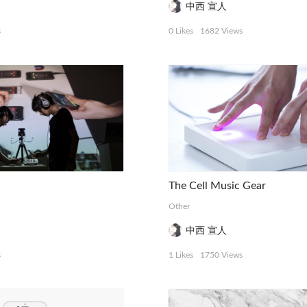
中西 宣人
s
0 Likes
1682 Views
The Cell Music Gear
Other
中西 宣人
s
1 Likes
1750 Views