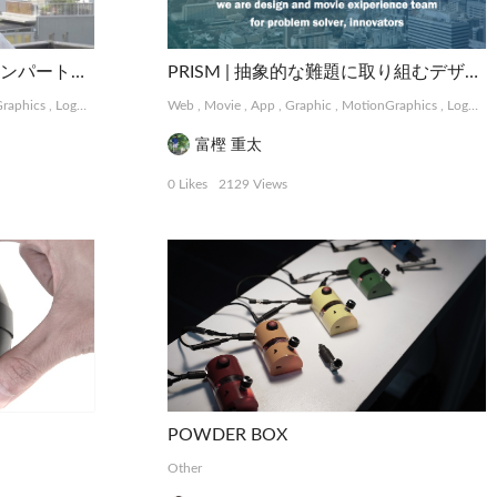
Flap | 共感から始まるデザインパートナーシップサービス
PRISM | 抽象的な難題に取り組むデザインコレクティブ
raphics
,
Logo, Card
,
Package, Book
Web
,
Movie
,
Photograph
,
App
,
Graphic
,
MotionGraphics
,
Logo, Card
富樫 重太
0 Likes
2129 Views
POWDER BOX
Other