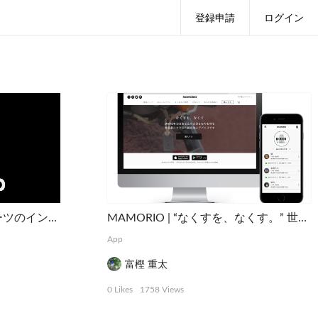
登録申請
ログイン
TeamHub | アマチュアスポーツのインフラを支えるマネジメントアプリ
MAMORIO | “なくすを、なくす。” 世界最小クラスの紛失防止デバイス
App
富樫 重太
0 Likes
1758 Views