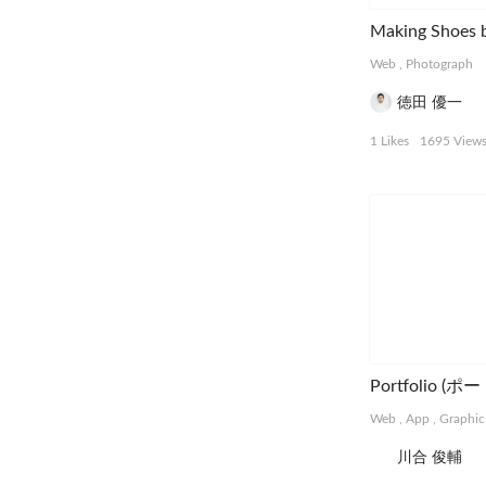
Making Shoes b
Web
,
Photograph
徳田 優一
1 Likes
1695 View
Portfolio 
Web
,
App
,
Graphic
川合 俊輔