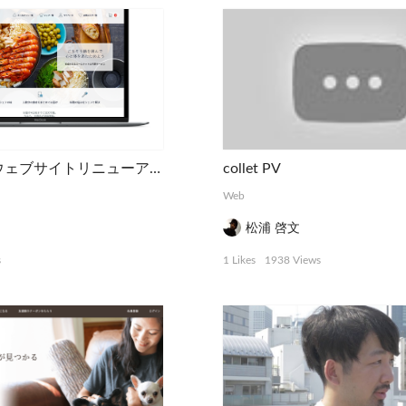
「ごちレピ」ウェブサイトリニューアル
collet PV
Web
松浦 啓文
s
1 Likes
1938 Views