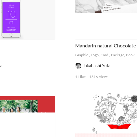
Mandarin natural Chocolate
Graphic
,
Logo, Card
,
Package, Book
ta
Takahashi Yuta
s
1 Likes
1816 Views