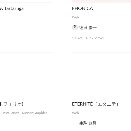
y tartaruga
EHONICA
Web
徳田 優一
s
1 Likes
1852 Views
(ポートフォリオ)
ETERNITÉ（エタニテ）
,
Installation
,
MotionGraphics
Web
生駒 政興