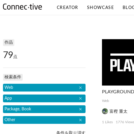
CREATOR
SHOWCASE
BLO
検索条件
作品
79
点
検索条件
Web
App
Web
Package, Book
富樫 重太
Other
1 Likes
1776 View
条件を取り消す