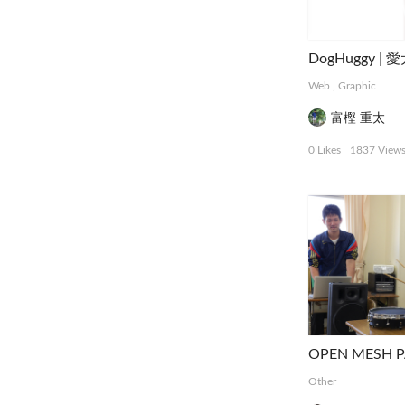
Web
,
Graphic
富樫 重太
0 Likes
1837 View
OPEN MESH 
Other