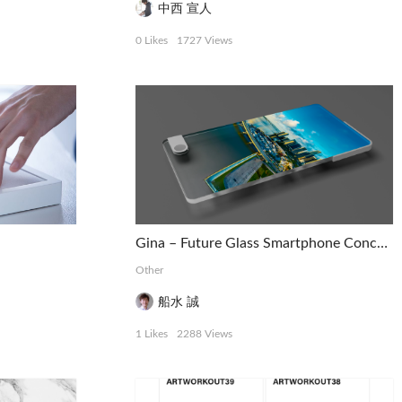
中西 宣人
0 Likes
1727 Views
Gina – Future Glass Smartphone Concept
Other
船水 誠
1 Likes
2288 Views