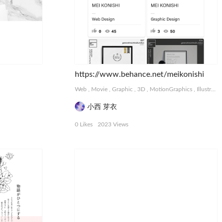
https://www.behance.net/meikonishi
Web
,
Movie
,
Graphic
,
3D
,
MotionGraphics
,
Illustration
小西 芽衣
0 Likes
2023 Views