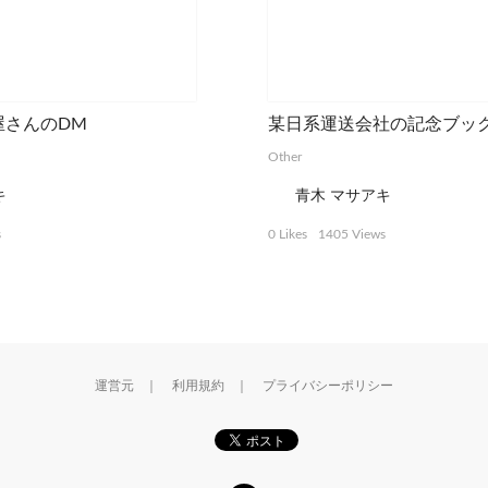
屋さんのDM
某日系運送会社の記念ブッ
Other
キ
青木 マサアキ
s
0 Likes
1405 Views
運営元
｜
利用規約
｜
プライバシーポリシー