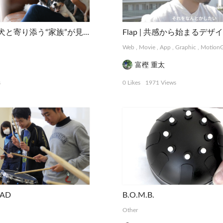
DogHuggy | 愛犬と寄り添う“家族”が見つかる
Web
,
Movie
,
App
,
Graphic
,
MotionG
富樫 重太
s
0 Likes
1971 Views
PAD
B.O.M.B.
Other