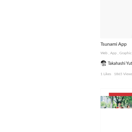
Tsunami App
Web
,
App
,
Graphic
Takahashi Yu
1 Likes
1865 View