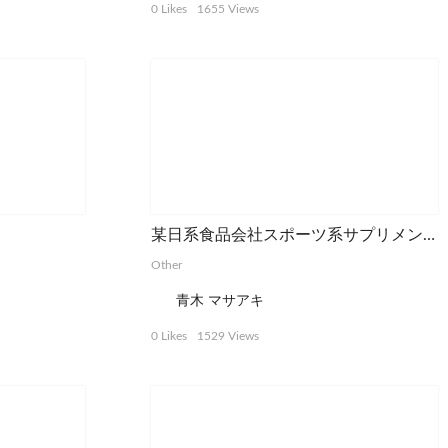
0 Likes
1655 Views
某日系食品会社スポーツ系サプリメント球場用広告
Other
青木 マサアキ
0 Likes
1529 Views