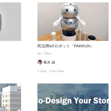
民泊用IoTロボット「PAKKUN」
3D
,
Other
船水 誠
1 Likes
2546 Views