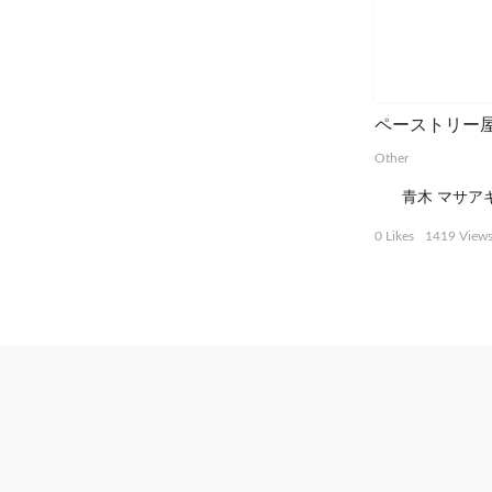
ペーストリー
Other
青木 マサア
0 Likes
1419 View