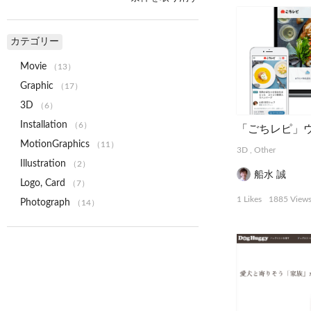
カテゴリー
Movie
（13）
Graphic
（17）
3D
（6）
Installation
（6）
MotionGraphics
（11）
3D
,
Other
Illustration
（2）
船水 誠
Logo, Card
（7）
1 Likes
1885 View
Photograph
（14）