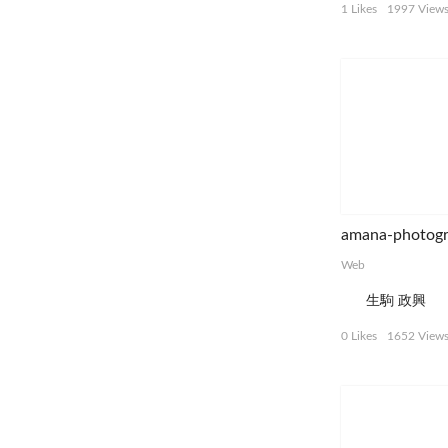
1 Likes
1997 View
amana-photogr
Web
生駒 政興
0 Likes
1652 View