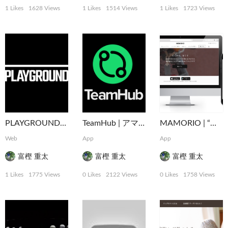
1 Likes
1628 Views
1 Likes
1514 Views
1 Likes
1723 Views
PLAYGROUND | 企業や行政とともに社会や事業をデザインする実験的プラットフォーム
TeamHub | アマチュアスポーツのインフラを支えるマネジメントアプリ
MAMORIO | “なくすを、なくす。” 世界最小クラスの紛失防止デバイス
Web
App
App
富樫 重太
富樫 重太
富樫 重太
1 Likes
1775 Views
0 Likes
2122 Views
0 Likes
1758 Views