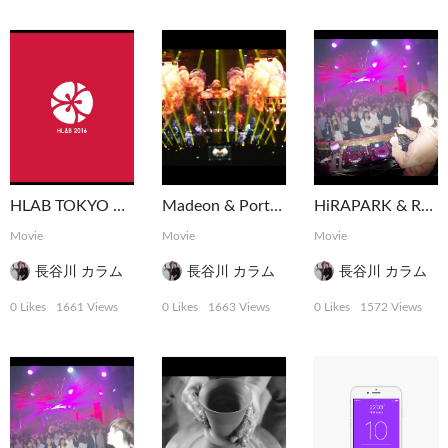
HLAB TOKYO 2016 Ending Movie
Madeon & Porter Robinson Shelter Tour Tokyo
HiRAPARK & Rave Republic @ ELE TOKYO
Movie
Movie
Movie
長谷川 カラム
長谷川 カラム
長谷川 カラム
0 Likes
1661 Views
0 Likes
1663 Views
0 Likes
1572 Views