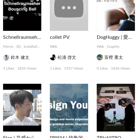
Schnellraumseher: Bouncing Ball
collet PV
DogHuggy | 愛犬と寄り添う“家族”が見つかる
Movie
,
3D
,
Installation
Web
Web
,
Graphic
鈴木 健太
松浦 啓文
富樫 重太
1 Likes
1834 Views
1 Likes
1937 Views
0 Likes
1836 Views