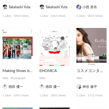
Takahashi Yuta
Takahashi Yuta
小西 芽衣
1 Likes
1816 Views
1 Likes
1663 Views
0 Likes
2023 Views
Making Shoes by tartaruga
EHONICA
コスメコンタクトBeeHeartBシリーズ
Web
,
Photograph
Web
Web
徳田 優一
徳田 優一
神谷 修平
1 Likes
1695 Views
1 Likes
1852 Views
1 Likes
1771 Views