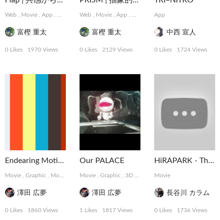
Flap | 共感から始まるデザインパートナーシップサービス
PRISM | 抽象的な難題に取り組むデザインコレクティブ
TRI=NITRO
Web
,
Movie
,
App
,
Graphic
,
Web
MotionGraphics
,
Movie
,
App
,
,
Logo, Card
Graphic
,
App
,
MotionGraphics
Package, Book
,
,
Photo
Logo,
富樫 重太
富樫 重太
中西 宣人
0 Likes
1970 Views
0 Likes
2129 Views
0 Likes
1724 Views
Endearing Motions
Our PALACE
HiRAPARK - The Weekend at ELE TOKYO
Movie
,
Graphic
,
MotionGraphics
Movie
,
Graphic
,
3D
,
MotionGraphics
Movie
澤田 広夢
澤田 広夢
長谷川 カラム
0 Likes
1860 Views
1 Likes
1817 Views
0 Likes
1736 Views