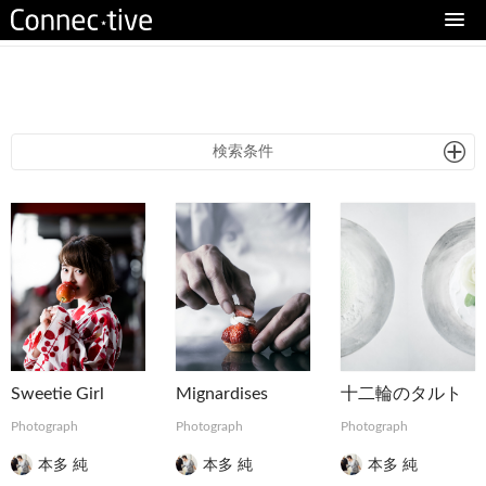
eturn to Content
検索条件
Sweetie Girl
Mignardises
十二輪のタルト
Photograph
Photograph
Photograph
本多 純
本多 純
本多 純