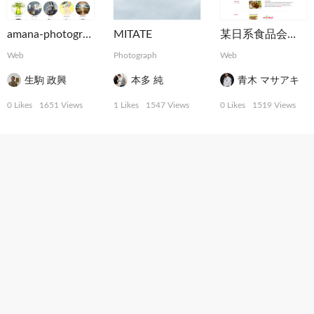
amana-photographers
MITATE
某日系食品会社の米国用オフィシャル・ウェブサイト
Web
Photograph
Web
生駒 政興
本多 純
青木 マサアキ
0 Likes
1651 Views
1 Likes
1547 Views
0 Likes
1519 Views
ケイマンエアウェイズ・ウェブサイト
コネチカット州観光ウェブサイト
ロームイルミネーション 2015
Web
Web
Installation
,
MotionGraphics
青木 マサアキ
青木 マサアキ
池田 航成