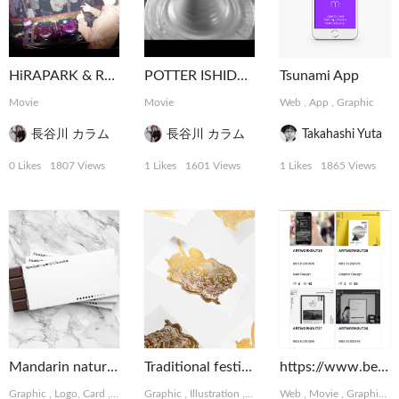
HiRAPARK & Rave Republic @ ELE TOKYO
POTTER ISHIDA ICHIHEI
Tsunami App
Movie
Movie
Web
,
App
,
Graphic
長谷川 カラム
長谷川 カラム
Takahashi Yuta
0 Likes
1807 Views
1 Likes
1601 Views
1 Likes
1865 Views
Mandarin natural Chocolate
Traditional festival of Japan
https://www.behance.net/meikonishi
Graphic
,
Logo, Card
,
Package, Book
Graphic
,
Illustration
,
Logo, Card
Web
,
Movie
,
Graphic
,