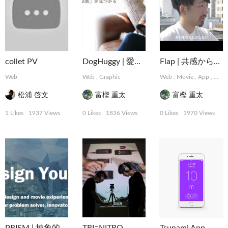
collet PV
DogHuggy | 愛犬と寄り添う“家族”が見つかる
Flap | 共感から始まるデザインパートナーシップサービス
Web
Web
,
Graphic
Web
,
Movie
,
App
,
Grap
松浦 啓文
富樫 重太
富樫 重太
1 Likes
1937 Views
0 Likes
1836 Views
0 Likes
1970 Views