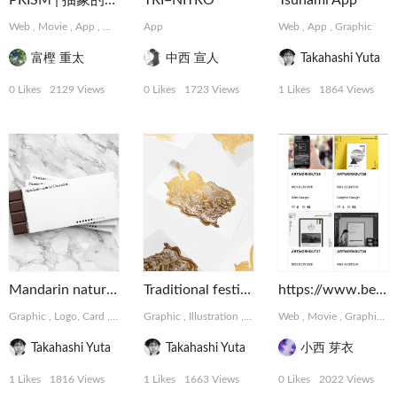
PRISM | 抽象的な難題に取り組むデザインコレクティブ
TRI=NITRO
Tsunami App
Web
,
Movie
,
App
,
Graphic
,
App
MotionGraphics
,
Logo, Card
Web
,
Photograph
,
App
,
Graphic
富樫 重太
中西 宣人
Takahashi Yuta
0 Likes
2129 Views
0 Likes
1723 Views
1 Likes
1864 Views
Mandarin natural Chocolate
Traditional festival of Japan
https://www.behance.net/meikonishi
Graphic
,
Logo, Card
,
Package, Book
Graphic
,
Illustration
,
Logo, Card
Web
,
Movie
,
Graphic
,
Takahashi Yuta
Takahashi Yuta
小西 芽衣
1 Likes
1816 Views
1 Likes
1663 Views
0 Likes
2022 Views