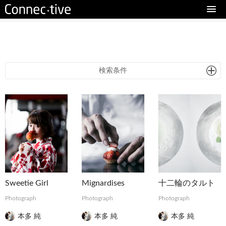
eturn to Content
検索条件
Sweetie Girl
Mignardises
十二輪のタルト
Photograph
Photograph
Photograph
本多 純
本多 純
本多 純