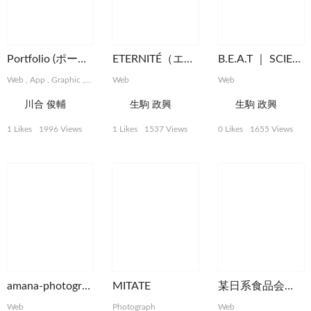
Portfolio (ポートフォリオ)
ETERNITÉ（エタニテ）
B.E.A.T ｜ SCIENCE FOR ATHLETIC PERFORMANCE
Web
,
App
,
Graphic
,
Installation
Web
,
MotionGraphics
Web
川合 俊輔
生駒 政興
生駒 政興
1 Likes
1996 Views
1 Likes
1537 Views
0 Likes
1655 Views
amana-photographers
MITATE
某日系食品会社の米国用オフィシャル・ウェブサイト
Web
Photograph
Web