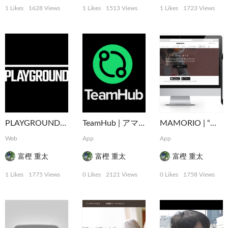
1 Likes
1628 Views
1 Likes
1513 Views
1 Likes
1723 Views
PLAYGROUND | 企業や行政とともに社会や事業をデザインする実験的プラットフォーム
TeamHub | アマチュアスポーツのインフラを支えるマネジメントアプリ
MAMORIO | “なくすを、なくす。” 世界最小クラスの紛失防止デバイス
Web
App
App
富樫 重太
富樫 重太
富樫 重太
1 Likes
1775 Views
0 Likes
2121 Views
0 Likes
1758 Views