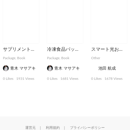
サプリメントパッケージ
冷凍食品パッケージ
スマート光お化け屋敷4D ふたご霊VR
Package, Book
Package, Book
Other
青木 マサアキ
青木 マサアキ
池田 航成
0 Likes
1931 Views
0 Likes
1681 Views
0 Likes
1678 Views
運営元
｜
利用規約
｜
プライバシーポリシー