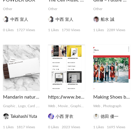
POWDER BOX
The Cell Music Gear
Gina – Future Glass Smartphone Concept
Other
Other
Other
中西 宣人
中西 宣人
船水 誠
0 Likes
1727 Views
1 Likes
1750 Views
1 Likes
2289 Views
Mandarin natural Chocolate
https://www.behance.net/meikonishi
Making Shoes by tartaruga
Graphic
,
Logo, Card
,
Package, Book
Web
,
Movie
,
Graphic
,
3D
,
MotionGraphics
Web
,
Photograph
,
Illustra
Takahashi Yuta
小西 芽衣
徳田 優一
1 Likes
1817 Views
0 Likes
2023 Views
1 Likes
1695 Views