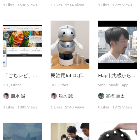
1 Likes
1630 Views
1 Likes
1514 Views
1 Likes
1725 Views
「ごちレピ」ウェブサイトリニューアル
民泊用IoTロボット「PAKKUN」
Flap | 共感から始まるデザインパートナーシップサービス
3D
,
Other
3D
,
Other
Web
,
Movie
,
App
,
Grap
船水 誠
船水 誠
富樫 重太
1 Likes
1885 Views
1 Likes
2548 Views
0 Likes
1972 Views