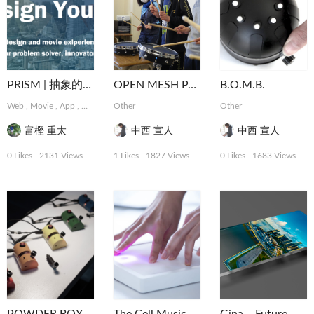
PRISM | 抽象的な難題に取り組むデザインコレクティブ
OPEN MESH PAD
B.O.M.B.
Web
,
Movie
,
App
,
Graphic
,
Other
MotionGraphics
,
Logo, Card
Other
,
Photograph
富樫 重太
中西 宣人
中西 宣人
0 Likes
2131 Views
1 Likes
1827 Views
0 Likes
1683 Views