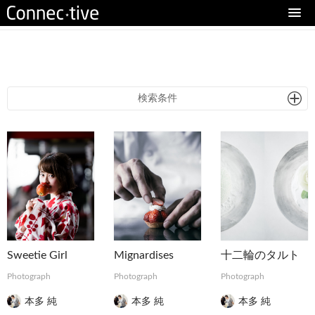
eturn to Content
検索条件
Sweetie Girl
Mignardises
十二輪のタルト
Photograph
Photograph
Photograph
本多 純
本多 純
本多 純