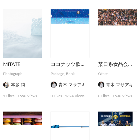
MITATE
ココナッツ飲料パッケージ
某日系食品会社スポーツ系サプリメント球場用広告
Photograph
Package, Book
Other
本多 純
青木 マサアキ
青木 マサアキ
1 Likes
1550 Views
0 Likes
1624 Views
0 Likes
1530 Views