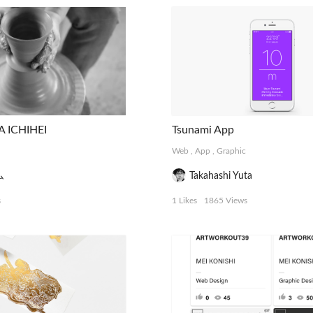
A ICHIHEI
Tsunami App
Web
,
App
,
Graphic
ム
Takahashi Yuta
s
1 Likes
1865 Views