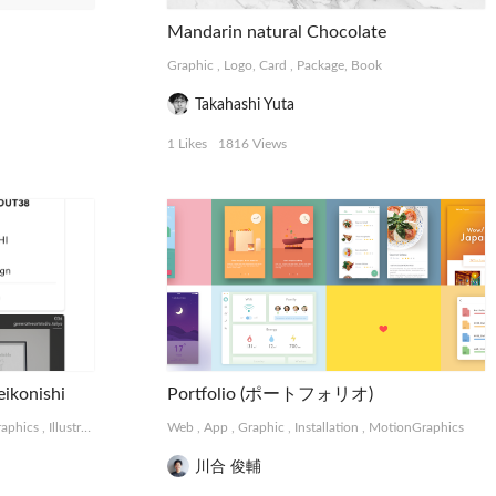
Mandarin natural Chocolate
Graphic
,
Logo, Card
,
Package, Book
Takahashi Yuta
1 Likes
1816 Views
ikonishi
Portfolio (ポートフォリオ)
aphics
,
Illustration
,
Logo, Card
Web
,
Photograph
,
App
,
Graphic
,
Other
,
Installation
,
MotionGraphics
川合 俊輔