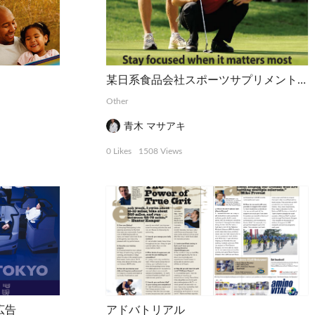
某日系食品会社スポーツサプリメントの雑誌広告
Other
青木 マサアキ
0 Likes
1508 Views
広告
アドバトリアル