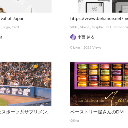
ival of Japan
https://www.behance.net/me
,
Logo, Card
Web
,
Movie
,
Graphic
,
3D
,
MotionGr
ta
小西 芽衣
s
0 Likes
2023 Views
某日系食品会社スポーツ系サプリメント球場用広告
ペーストリー屋さんのDM
Other