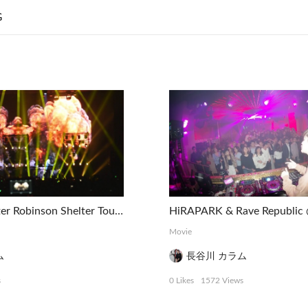
G
Madeon & Porter Robinson Shelter Tour Tokyo
Movie
ム
長谷川 カラム
s
0 Likes
1572 Views