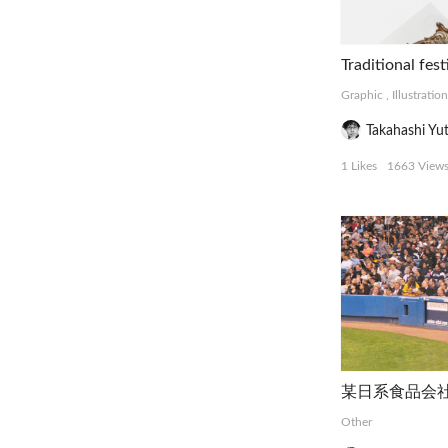
Traditional fest
Graphic
,
Illustration
Takahashi Yu
1 Likes
1663 View
Other