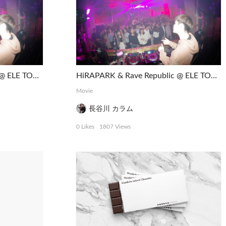
HiRAPARK & Rave Republic @ ELE TOKYO
HiRAPARK & Rave Republic @ ELE TOKYO
Movie
長谷川 カラム
0 Likes
1807 Views