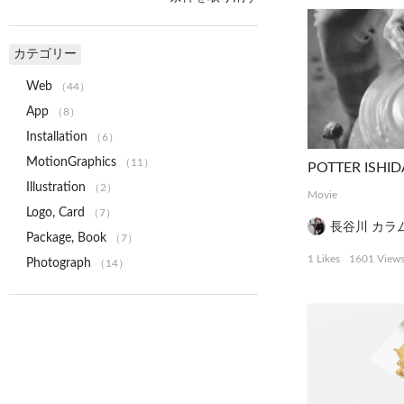
カテゴリー
Web
（44）
App
（8）
Installation
（6）
MotionGraphics
（11）
POTTER ISHID
Illustration
（2）
Movie
Logo, Card
（7）
長谷川 カラ
Package, Book
（7）
1 Likes
1601 View
Photograph
（14）