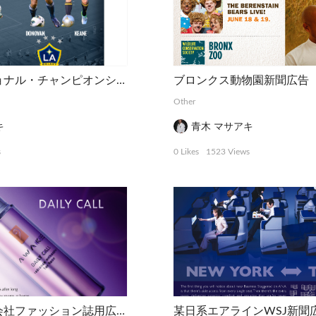
インターナショナル・チャンピオンシップ・カップのポスター
ブロンクス動物園新聞広告
Other
キ
青木 マサアキ
s
0 Likes
1523 Views
某日系化粧品会社ファッション誌用広告
某日系エアラインWSJ新聞