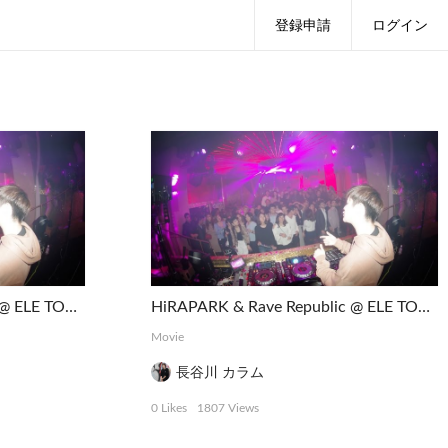
登録申請
ログイン
HiRAPARK & Rave Republic @ ELE TOKYO
HiRAPARK & Rave Republic @ ELE TOKYO
Movie
長谷川 カラム
0 Likes
1807 Views