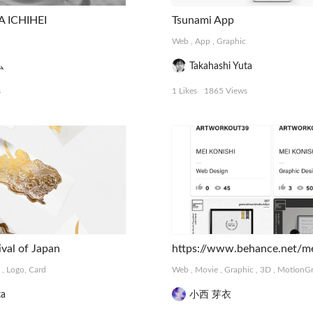
A ICHIHEI
Tsunami App
Web
,
App
,
Graphic
ム
Takahashi Yuta
s
1 Likes
1865 Views
ival of Japan
https://www.behance.net/me
,
Logo, Card
Web
,
Movie
,
Graphic
,
3D
,
MotionGr
ta
小西 芽衣