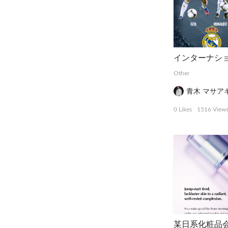
Other
青木 マサア
0 Likes
1516 View