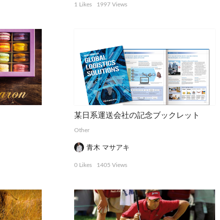
1 Likes
1997 Views
某日系運送会社の記念ブックレット
Other
青木 マサアキ
0 Likes
1405 Views