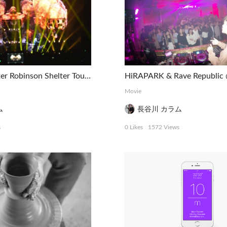
Madeon & Porter Robinson Shelter Tour Tokyo
Movie
ム
長谷川 カラム
s
0 Likes
1572 Views