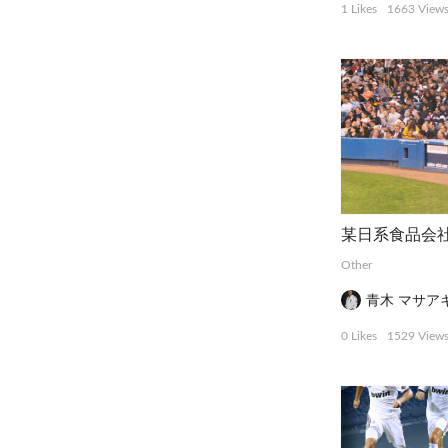
1 Likes
1663 View
Other
青木 マサア
0 Likes
1529 View