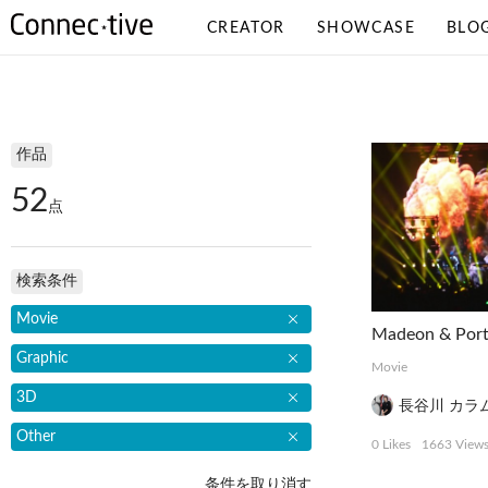
CREATOR
SHOWCASE
BLO
検索条件
作品
52
点
検索条件
Movie
Graphic
Movie
3D
長谷川 カラ
Other
0 Likes
1663 View
条件を取り消す