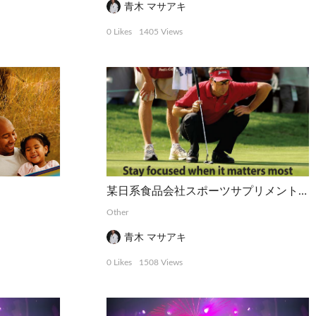
青木 マサアキ
0 Likes
1405 Views
某日系食品会社スポーツサプリメントの雑誌広告
Other
青木 マサアキ
0 Likes
1508 Views