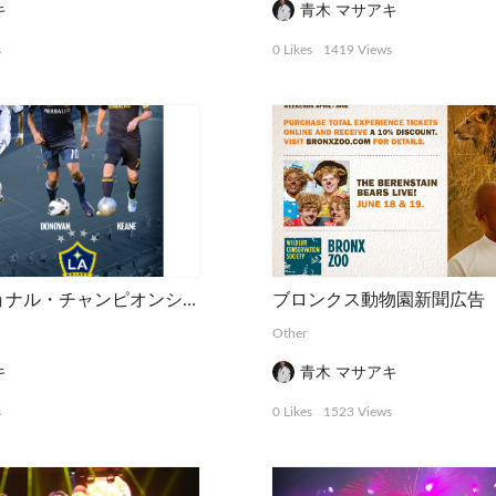
キ
青木 マサアキ
s
0 Likes
1419 Views
インターナショナル・チャンピオンシップ・カップのポスター
ブロンクス動物園新聞広告
Other
キ
青木 マサアキ
s
0 Likes
1523 Views