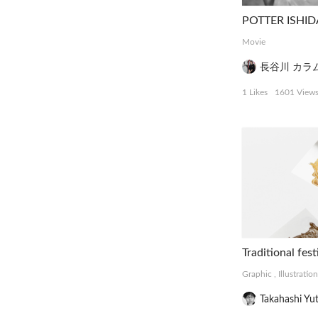
POTTER ISHID
Movie
長谷川 カラ
1 Likes
1601 View
Traditional fest
Graphic
,
Illustration
Takahashi Yu