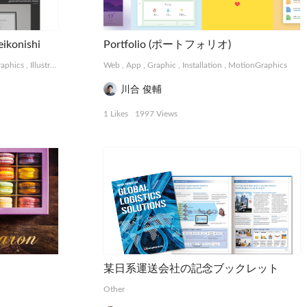
ikonishi
Portfolio (ポートフォリオ)
aphics
,
Illustration
,
Logo, Card
Web
,
Photograph
,
App
,
Graphic
,
Other
,
Installation
,
MotionGraphics
川合 俊輔
1 Likes
1997 Views
某日系運送会社の記念ブックレット
Other