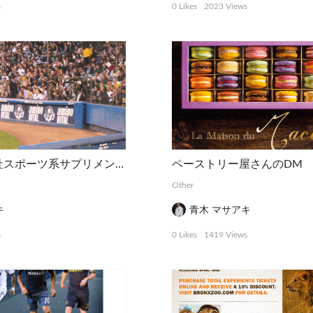
s
0 Likes
2023 Views
某日系食品会社スポーツ系サプリメント球場用広告
ペーストリー屋さんのDM
Other
キ
青木 マサアキ
s
0 Likes
1419 Views