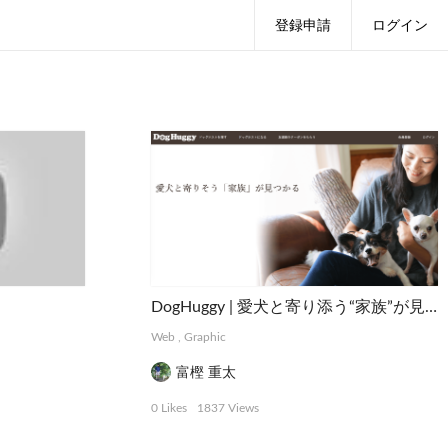
登録申請
ログイン
DogHuggy | 愛犬と寄り添う“家族”が見つかる
Web
,
Graphic
富樫 重太
0 Likes
1837 Views