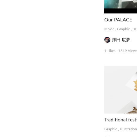
Our PALACE
Movie
,
Graphic
,
3
澤田 広夢
1 Likes
1819 View
Traditional fest
Graphic
,
Illustration