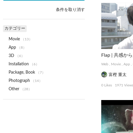
条件を取り消す
カテゴリー
Movie
（13）
App
（8）
3D
（6）
Installation
（6）
Web
,
Movie
,
App
,
Package, Book
（7）
富樫 重太
Photograph
（14）
0 Likes
1971 View
Other
（28）