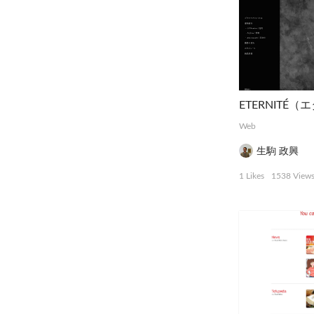
ETERNITÉ
Web
生駒 政興
1 Likes
1538 View