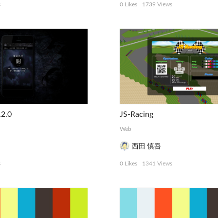
s
0 Likes
1739 Views
2.0
JS-Racing
Web
西田 慎吾
s
0 Likes
1341 Views