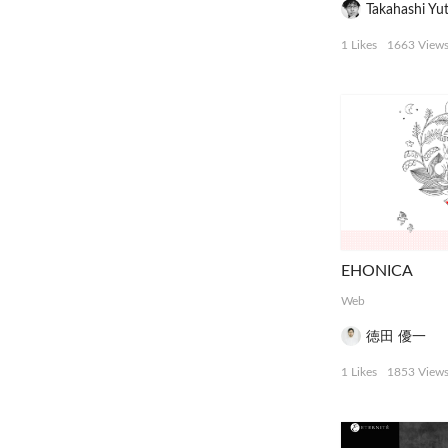
Takahashi Yu
1 Likes
1663 View
EHONICA
Web
徳田 優一
1 Likes
1853 View