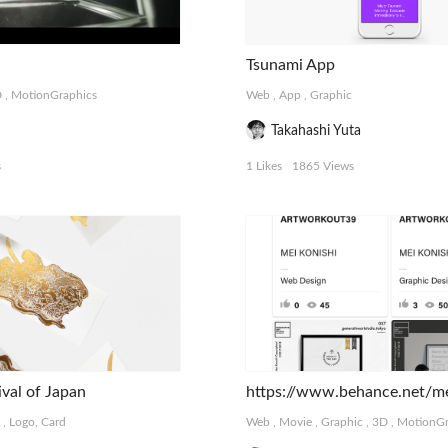
Tsunami App
D
,
MotionGraphics
Web
,
App
,
Graphic
Takahashi Yuta
s
1 Likes
1865 Views
ival of Japan
https://www.behance.net/me
,
Logo, Card
Web
,
Movie
,
Graphic
,
3D
,
MotionGr