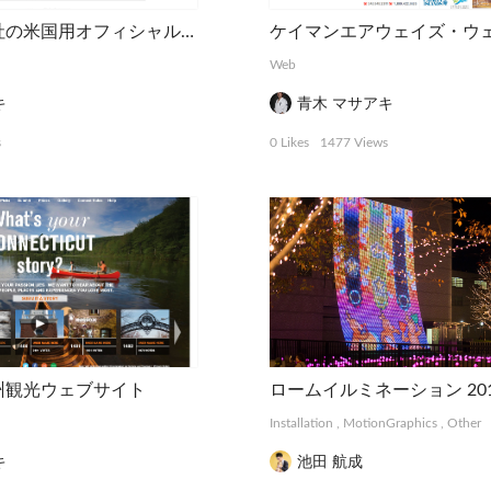
某日系食品会社の米国用オフィシャル・ウェブサイト
ケイマンエアウェイズ・ウ
Web
キ
青木 マサアキ
s
0 Likes
1477 Views
州観光ウェブサイト
ロームイルミネーション 20
Installation
,
MotionGraphics
,
Other
キ
池田 航成