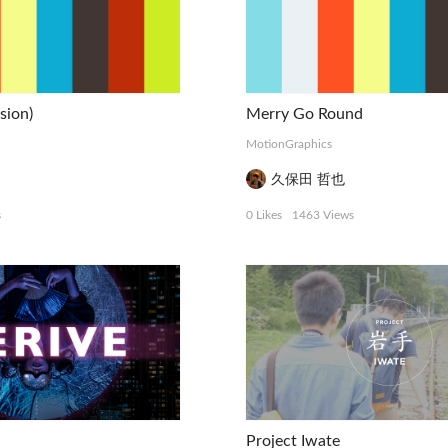
sion)
Merry Go Round
MotionGraphics
久保田 哲也
s
0 Likes
1463 Views
Project Iwate