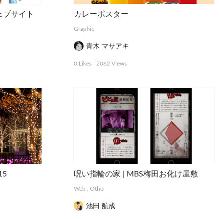
ェブサイト
カレーポスター
Graphic
青木 マサアキ
0 Likes
2062 Views
15
呪い指輪の家 | MBS梅田お化け屋敷
Web
,
Other
池田 航成