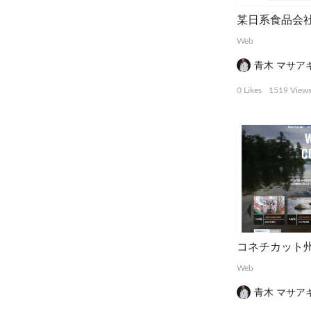
Web
青木 マサア
0 Likes
1519 View
コネチカット
Web
青木 マサア