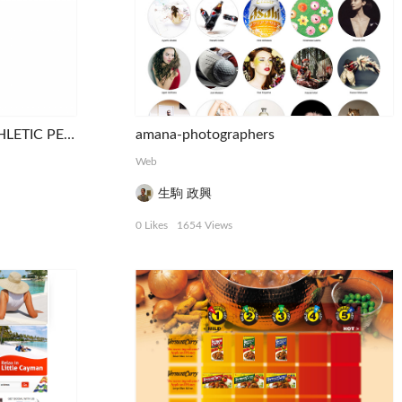
B.E.A.T ｜ SCIENCE FOR ATHLETIC PERFORMANCE
amana-photographers
Web
生駒 政興
0 Likes
1654 Views