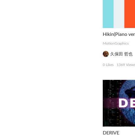
Hikin(Piano ver
MotionGraphics
久保田 哲也
0 Likes
1369 View
DERIVE