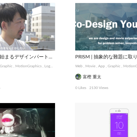
Flap | 共感から始まるデザインパートナーシップサービス
Graphic
,
MotionGraphics
,
Logo, Card
,
Package, Book
Web
,
Movie
,
Photograph
,
App
,
Graphic
,
MotionG
富樫 重太
s
0 Likes
2130 Views