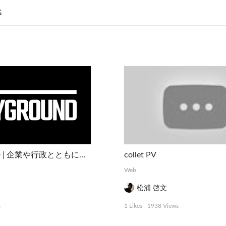
G
PLAYGROUND | 企業や行政とともに社会や事業をデザインする実験的プラットフォーム
collet PV
Web
松浦 啓文
s
1 Likes
1938 Views