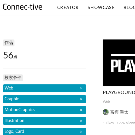
CREATOR
SHOWCASE
BLO
検索条件
作品
56
点
検索条件
Web
Graphic
Web
MotionGraphics
富樫 重太
Illustration
1 Likes
1776 View
Logo, Card