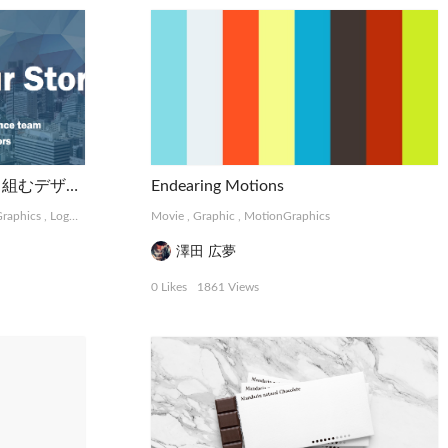
PRISM | 抽象的な難題に取り組むデザインコレクティブ
Endearing Motions
raphics
,
Logo, Card
,
Photograph
Movie
,
Graphic
,
MotionGraphics
澤田 広夢
0 Likes
1861 Views