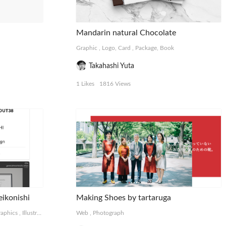
Mandarin natural Chocolate
Graphic
,
Logo, Card
,
Package, Book
Takahashi Yuta
1 Likes
1816 Views
ikonishi
Making Shoes by tartaruga
aphics
,
Illustration
,
Logo, Card
Web
,
Photograph
,
Photograph
,
Other