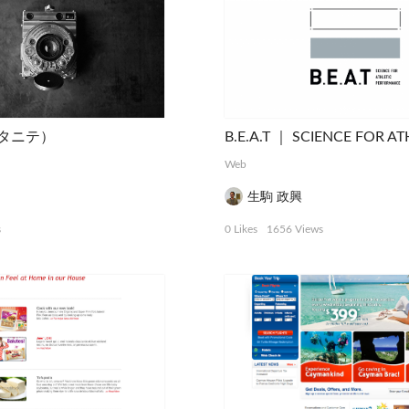
（エタニテ）
Web
生駒 政興
s
0 Likes
1656 Views