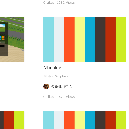
0 Likes
1582 Views
Machine
MotionGraphics
久保田 哲也
0 Likes
1621 Views