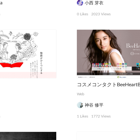
ta
小西 芽衣
s
0 Likes
2023 Views
コスメコンタクトBeeHear
Web
神谷 修平
s
1 Likes
1772 Views