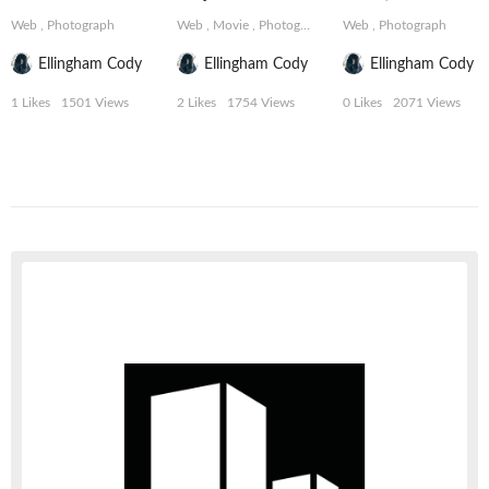
Web
,
Photograph
Web
,
Movie
,
Photograph
Web
,
Photograph
Ellingham Cody
Ellingham Cody
Ellingham Cody
1 Likes
1501 Views
2 Likes
1754 Views
0 Likes
2071 Views