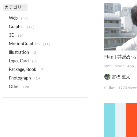
カテゴリー
Web
（44）
Graphic
（17）
3D
（6）
MotionGraphics
（11）
Illustration
（2）
Logo, Card
（7）
Web
,
Movie
,
App
,
Package, Book
（7）
富樫 重太
Photograph
（14）
Other
（28）
0 Likes
1970 View