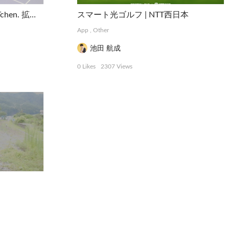
料理体験エキシビション KITchen. 拡張する料理 | Infobhn Design Labo.
スマート光ゴルフ | NTT西日本
App
,
Other
池田 航成
0 Likes
2307 Views