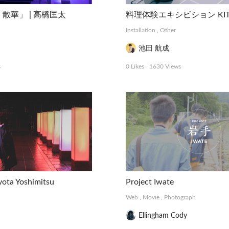
散華」 | 高橋匡太
Installation
,
Other
池田 航成
s
0 Likes
1630 Views
a Yoshimitsu
Project Iwate
Web
,
Movie
,
Photograph
Ellingham Cody