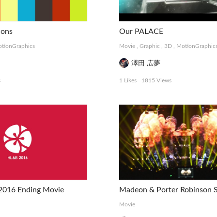
ions
Our PALACE
tionGraphics
Movie
,
Graphic
,
3D
,
MotionGraphic
澤田 広夢
s
1 Likes
1815 Views
016 Ending Movie
Movie