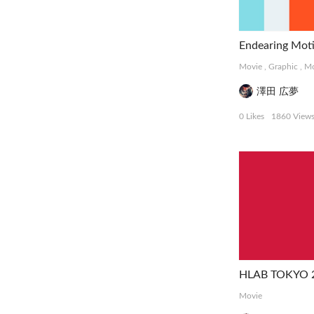
Endearing Mot
Movie
,
Graphic
,
Mo
澤田 広夢
0 Likes
1860 View
HLAB TOKYO 2
Movie