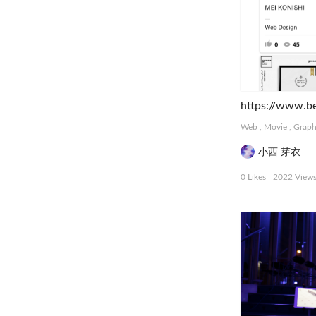
https://www.b
Web
,
Movie
,
Graph
小西 芽衣
0 Likes
2022 View