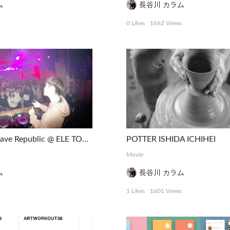
ム
長谷川 カラム
s
0 Likes
1662 Views
HiRAPARK & Rave Republic @ ELE TOKYO
POTTER ISHIDA ICHIHEI
Movie
ム
長谷川 カラム
s
1 Likes
1601 Views