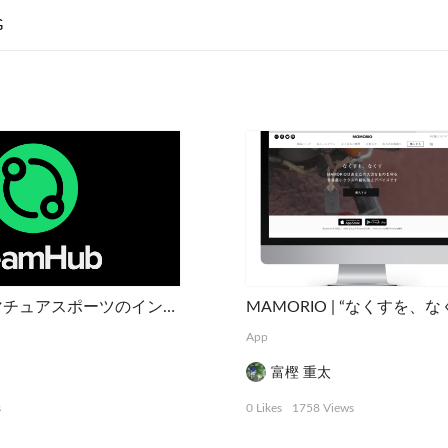
G
TeamHub | アマチュアスポーツのインフラを支えるマネジメントアプリ
App
富樫 重太
s
0 Likes
1758 Views