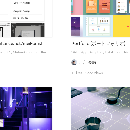
ehance.net/meikonishi
Portfolio (ポートフォリオ)
ic
,
3D
,
MotionGraphics
,
Illustration
,
Logo, Card
Web
,
Photograph
,
App
,
Graphic
,
Other
,
Installation
,
Mot
川合 俊輔
s
1 Likes
1997 Views