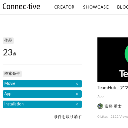
CREATOR
SHOWCASE
BLO
検索条件
作品
23
点
検索条件
Movie
App
App
Installation
富樫 重太
条件を取り消す
0 Likes
2122 View