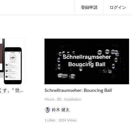
登録申請
ログイン
MAMORIO | “なくすを、なくす。” 世界最小クラスの紛失防止デバイス
Schnellraumseher: Bouncing Ball
Movie
,
3D
,
Installation
鈴木 健太
1 Likes
1834 Views