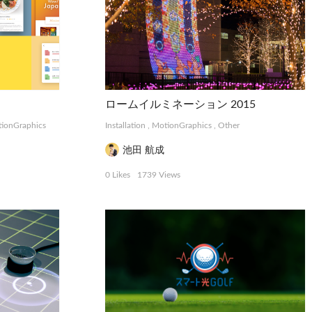
ロームイルミネーション 2015
ionGraphics
Installation
,
MotionGraphics
,
Other
池田 航成
0 Likes
1739 Views