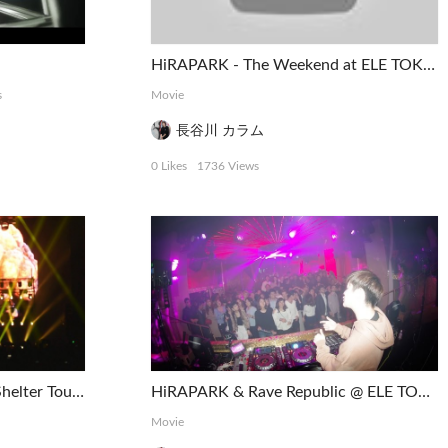
HiRAPARK - The Weekend at ELE TOKYO
s
Movie
長谷川 カラム
0 Likes
1736 Views
Madeon & Porter Robinson Shelter Tour Tokyo
HiRAPARK & Rave Republic @ ELE TOKYO
Movie