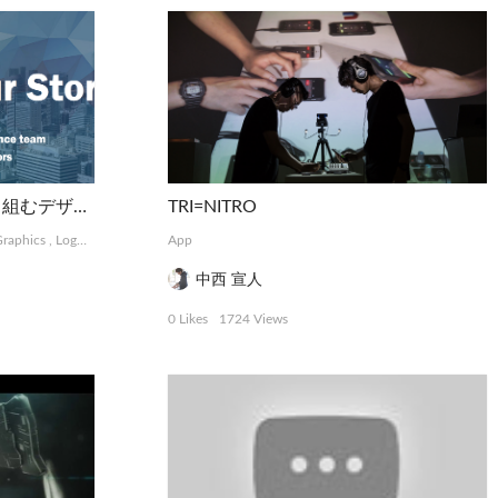
PRISM | 抽象的な難題に取り組むデザインコレクティブ
TRI=NITRO
raphics
,
Logo, Card
,
Photograph
App
中西 宣人
0 Likes
1724 Views