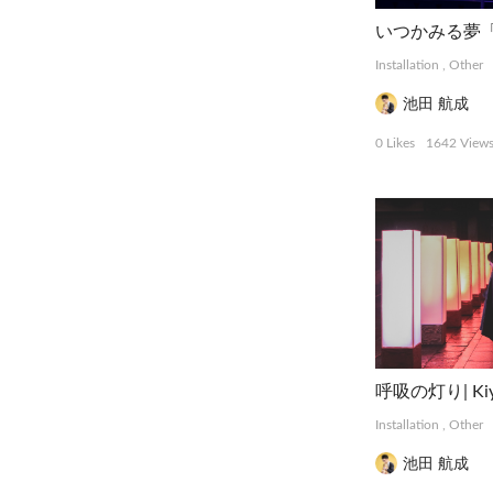
いつかみる夢「
Installation
,
Other
池田 航成
0 Likes
1642 View
呼吸の灯り| Kiyot
Installation
,
Other
池田 航成