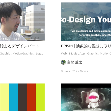
Flap | 共感から始まるデザインパートナーシップサービス
Graphic
,
MotionGraphics
,
Logo, Card
,
Package, Book
Web
,
Movie
,
Photograph
,
App
,
Graphic
,
MotionG
富樫 重太
s
0 Likes
2129 Views