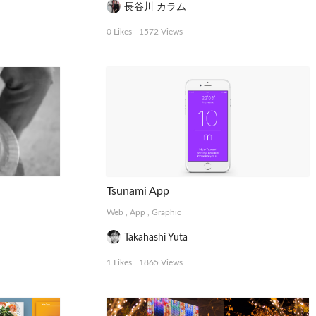
長谷川 カラム
0 Likes
1572 Views
Tsunami App
Web
,
App
,
Graphic
Takahashi Yuta
1 Likes
1865 Views