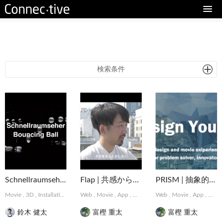
eturn to Content
検索条件
Schnellraumseher: Bouncing Ball
Flap | 共感から始まるデザインパートナーシップサービス
PRISM | 抽象的な難題に取り組むデザインコレクティブ
Movie
,
3D
,
Installation
Web
,
Movie
,
App
,
Graphic
,
Web
MotionGraphics
,
Movie
,
App
,
,
Logo,
Grap
鈴木 健太
富樫 重太
富樫 重太