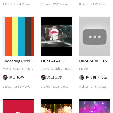
1 Likes
1834 Views
0 Likes
1971 Views
0 Likes
2129 Views
Endearing Motions
Our PALACE
HiRAPARK - The Weekend at ELE TOKYO
Movie
,
Graphic
,
MotionGraphics
Movie
,
Graphic
,
3D
,
MotionGraphics
Movie
澤田 広夢
澤田 広夢
長谷川 カラム
0 Likes
1861 Views
1 Likes
1818 Views
0 Likes
1737 Views