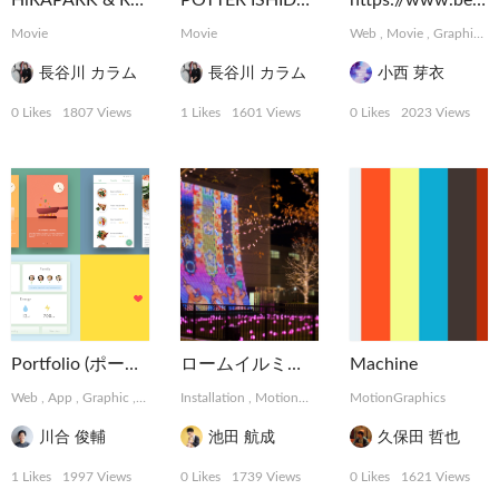
HiRAPARK & Rave Republic @ ELE TOKYO
POTTER ISHIDA ICHIHEI
https://www.behance.net/meikonishi
Movie
Movie
Web
,
Movie
,
Graphic
,
長谷川 カラム
長谷川 カラム
小西 芽衣
0 Likes
1807 Views
1 Likes
1601 Views
0 Likes
2023 Views
Portfolio (ポートフォリオ)
ロームイルミネーション 2015
Machine
Web
,
App
,
Graphic
,
Installation
Installation
,
MotionGraphics
,
MotionGraphics
MotionGraphics
,
Other
川合 俊輔
池田 航成
久保田 哲也
1 Likes
1997 Views
0 Likes
1739 Views
0 Likes
1621 Views