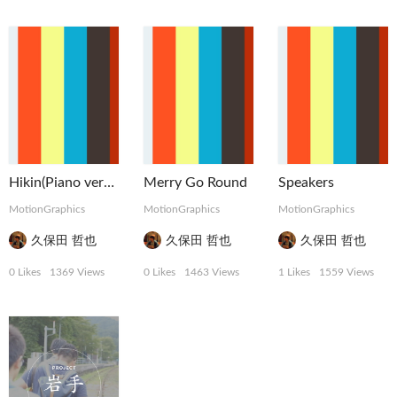
Hikin(Piano version)
Merry Go Round
Speakers
MotionGraphics
MotionGraphics
MotionGraphics
久保田 哲也
久保田 哲也
久保田 哲也
0 Likes
1369 Views
0 Likes
1463 Views
1 Likes
1559 Views