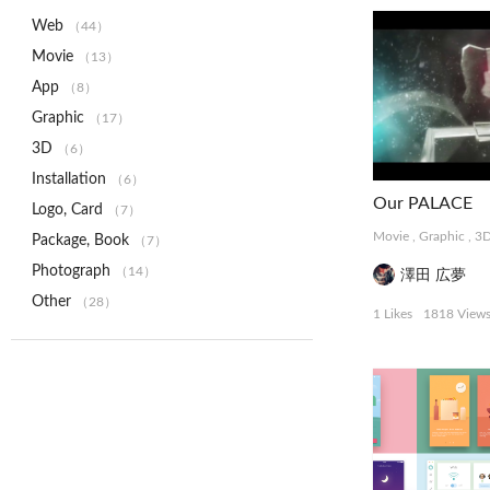
Web
（44）
Movie
（13）
App
（8）
Graphic
（17）
3D
（6）
Installation
（6）
Our PALACE
Logo, Card
（7）
Movie
,
Graphic
,
3
Package, Book
（7）
Photograph
（14）
澤田 広夢
Other
（28）
1 Likes
1818 View