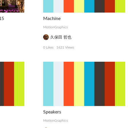
15
Machine
MotionGraphics
久保田 哲也
0 Likes
1621 Views
Speakers
MotionGraphics