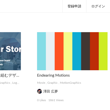
登録申請
ログイン
PRISM | 抽象的な難題に取り組むデザインコレクティブ
Endearing Motions
raphics
,
Logo, Card
,
Photograph
Movie
,
Graphic
,
MotionGraphics
澤田 広夢
0 Likes
1861 Views