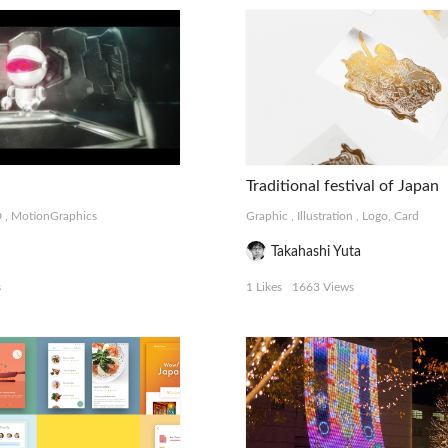
Traditional festival of Japan
D
,
MotionGraphics
Graphic
,
Illustration
,
Logo, Card
Takahashi Yuta
s
1 Likes
1663 Views