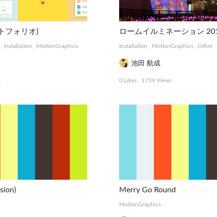
(ポートフォリオ)
ロームイルミネーション 20
,
Installation
,
MotionGraphics
Installation
,
MotionGraphics
,
Other
池田 航成
s
0 Likes
1739 Views
sion)
Merry Go Round
MotionGraphics