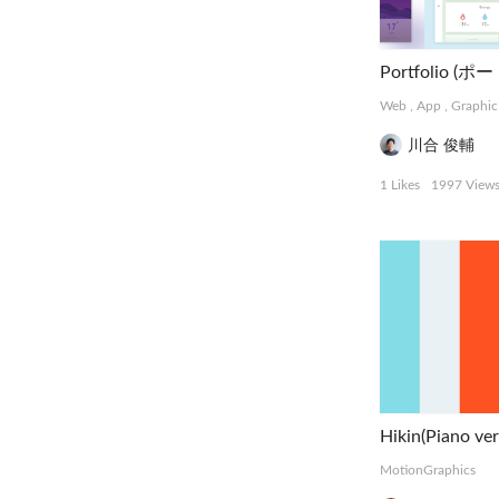
Portfolio 
Web
,
App
,
Graphic
川合 俊輔
1 Likes
1997 View
Hikin(Piano ver
MotionGraphics