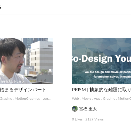
G
Flap | 共感から始まるデザインパートナーシップサービス
Graphic
,
MotionGraphics
,
Logo, Card
,
Package, Book
Web
,
Movie
,
Photograph
,
App
,
Graphic
,
MotionG
富樫 重太
s
0 Likes
2129 Views