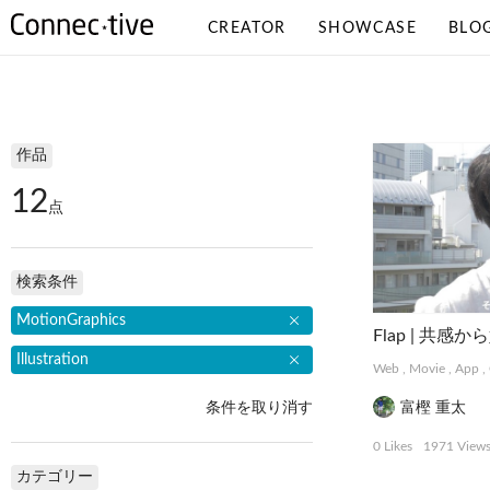
CREATOR
SHOWCASE
BLO
検索条件
作品
12
点
検索条件
MotionGraphics
Illustration
Web
,
Movie
,
App
,
条件を取り消す
富樫 重太
0 Likes
1971 View
カテゴリー