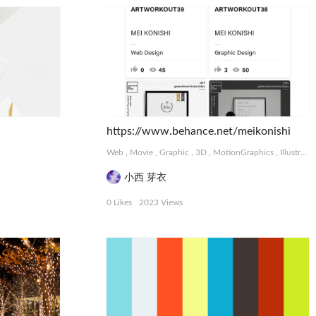
https://www.behance.net/meikonishi
Web
,
Movie
,
Graphic
,
3D
,
MotionGraphics
,
Illustration
小西 芽衣
0 Likes
2023 Views