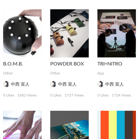
B.O.M.B.
POWDER BOX
TRI=NITRO
Other
Other
App
中西 宣人
中西 宣人
中西 宣人
0 Likes
1682 Views
0 Likes
1727 Views
0 Likes
1724 Views