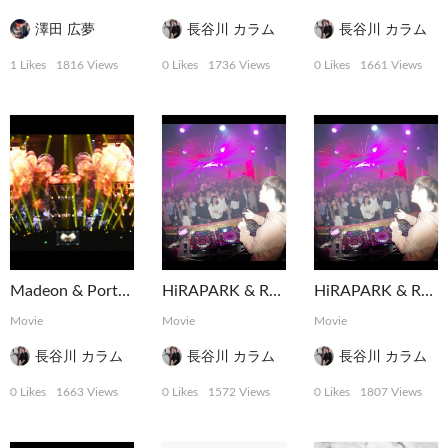
澤田 広夢
長谷川 カラム
長谷川 カラム
1 Likes
1816 Views
0 Likes
1736 Views
0 Likes
1661 Views
Madeon & Porter Robinson Shelter Tour Tokyo
HiRAPARK & Rave Republic @ ELE TOKYO
HiRAPARK & Rave Republic @ ELE TOKYO
Movie
Movie
Movie
長谷川 カラム
長谷川 カラム
長谷川 カラム
0 Likes
1663 Views
0 Likes
1572 Views
0 Likes
1807 Views