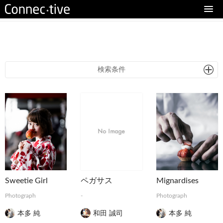
eturn to Content
検索条件
Sweetie Girl
ペガサス
Mignardises
Photograph
-
Photograph
本多 純
和田 誠司
本多 純