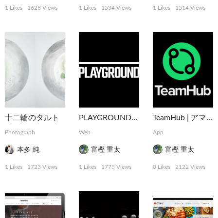
1 Likes
1628 Views
1 Likes
1534 Views
1 Likes
1514 Views
十二輪のタルト
PLAYGROUND | 企業や行政とともに社会や事業をデザインする実験的プラットフォーム
TeamHub | アマチュアスポーツのインフラを支えるマネジメントアプリ
Photograph
Web
App
本多 純
富樫 重太
富樫 重太
1 Likes
1723 Views
1 Likes
1775 Views
0 Likes
2122 Views