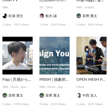
collet PV
民泊用IoTロボット「PAKKUN」
DogHuggy | 愛犬と寄り添う“家族”が見つかる
Web
3D
,
Other
Web
,
Graphic
松浦 啓文
船水 誠
富樫 重太
1 Likes
1937 Views
1 Likes
2545 Views
0 Likes
1836 Views
Flap | 共感から始まるデザインパートナーシップサービス
PRISM | 抽象的な難題に取り組むデザインコレクティブ
OPEN MESH PAD
Web
,
Movie
,
App
,
Graphic
,
Web
MotionGraphics
,
Movie
,
App
,
,
Logo, Card
Graphic
,
Other
,
MotionGraphics
Package, Book
,
,
Photo
Logo,
富樫 重太
富樫 重太
中西 宣人
0 Likes
1970 Views
0 Likes
2129 Views
1 Likes
1825 Views