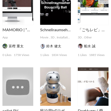
MAMORIO | “なくすを、なくす。” 世界最小クラスの紛失防止デバイス
Schnellraumseher: Bouncing Ball
「ごちレピ」ウェブサイトリニューアル
App
Movie
,
3D
,
Installation
3D
,
Other
富樫 重太
鈴木 健太
船水 誠
0 Likes
1758 Views
1 Likes
1834 Views
1 Likes
1885 Views