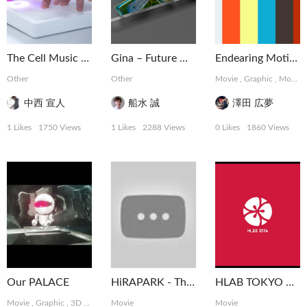
The Cell Music Gear
Gina – Future Glass Smartphone Concept
Endearing Motions
Other
Other
Movie
,
Graphic
,
MotionGraphics
中西 宣人
船水 誠
澤田 広夢
1 Likes
1750 Views
1 Likes
2288 Views
0 Likes
1860 Views
Our PALACE
HiRAPARK - The Weekend at ELE TOKYO
HLAB TOKYO 2016 Ending Movie
Movie
,
Graphic
,
3D
,
MotionGraphics
Movie
Movie