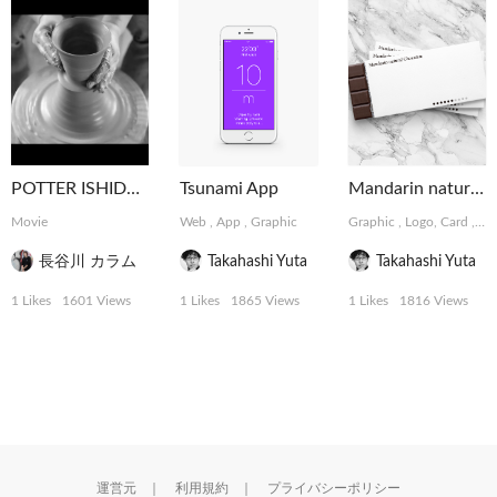
POTTER ISHIDA ICHIHEI
Tsunami App
Mandarin natural Chocolate
Movie
Web
,
App
,
Graphic
Graphic
,
Logo, Card
,
Pa
長谷川 カラム
Takahashi Yuta
Takahashi Yuta
1 Likes
1601 Views
1 Likes
1865 Views
1 Likes
1816 Views
運営元
｜
利用規約
｜
プライバシーポリシー