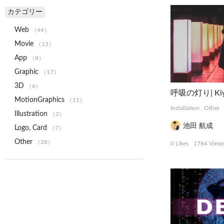
カテゴリー
Web
（44）
Movie
（13）
App
（8）
Graphic
（17）
3D
（6）
呼吸の灯り| Kiyot
MotionGraphics
（11）
Installation
,
Other
Illustration
（2）
池田 航成
Logo, Card
（7）
Other
（28）
0 Likes
1764 View