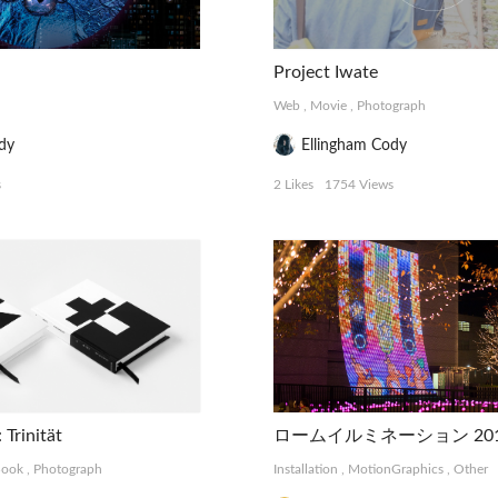
Project Iwate
Web
,
Movie
,
Photograph
dy
Ellingham Cody
s
2 Likes
1754 Views
Trinität
ロームイルミネーション 20
Book
,
Photograph
Installation
,
MotionGraphics
,
Other