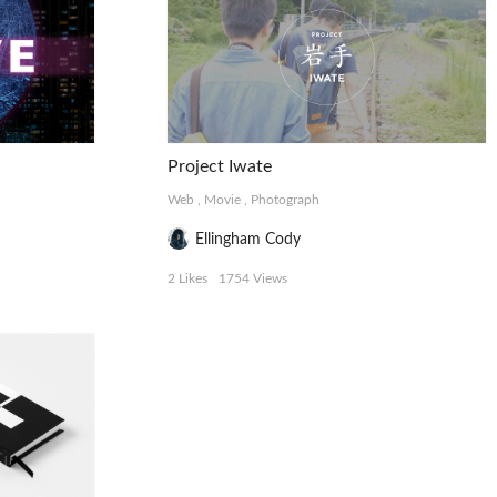
Project Iwate
Web
,
Movie
,
Photograph
Ellingham Cody
2 Likes
1754 Views