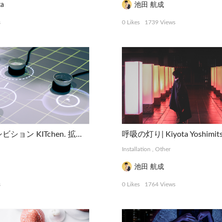
ta
池田 航成
s
0 Likes
1739 Views
料理体験エキシビション KITchen. 拡張する料理 | Infobhn Design Labo.
呼吸の灯り| Kiyota Yoshimit
Installation
,
Other
池田 航成
s
0 Likes
1764 Views