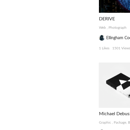
DERIVE
Web
,
Photograph
Ellingham Co
1 Likes
1501 View
Michael Debus: 
Graphic
,
Package, 