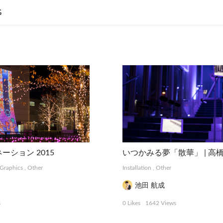
G
ーション 2015
いつかみる夢「散華」 | 高
Graphics
,
Other
Installation
,
Other
池田 航成
s
0 Likes
1642 Views