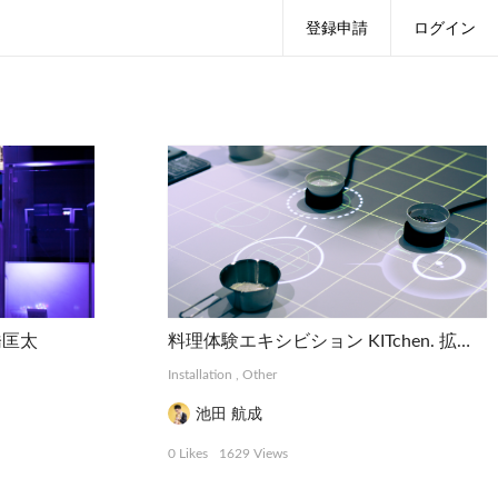
登録申請
ログイン
橋匡太
料理体験エキシビション KITchen. 拡張する料理 | Infobhn Design Labo.
Installation
,
Other
池田 航成
0 Likes
1629 Views