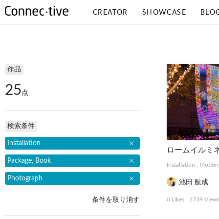
CREATOR
SHOWCASE
BLO
検索条件
作品
25
点
検索条件
Installation
ロームイルミネ
Package, Book
Installation
,
Motion
Photograph
池田 航成
条件を取り消す
0 Likes
1739 View