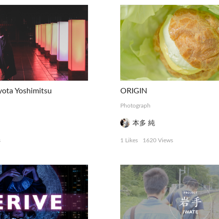
a Yoshimitsu
ORIGIN
Photograph
本多 純
s
1 Likes
1620 Views