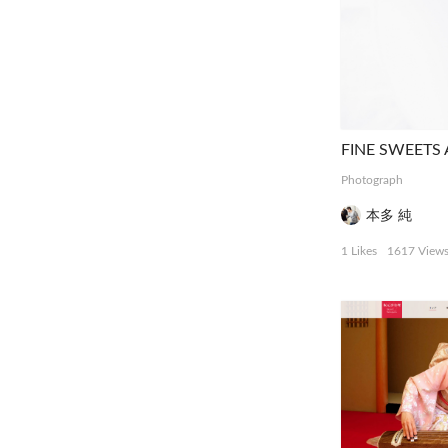
FINE SWEETS 
Photograph
本多 純
1 Likes
1617 View