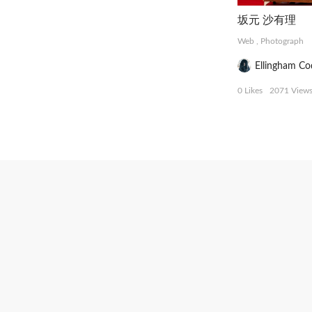
坂元 沙有理
Web
,
Photograph
Ellingham Co
0 Likes
2071 View