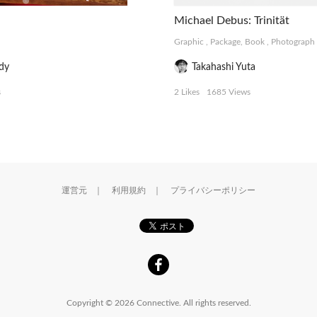
Michael Debus: Trinität
Graphic
,
Package, Book
,
Photograph
dy
Takahashi Yuta
s
2 Likes
1685 Views
運営元
｜
利用規約
｜
プライバシーポリシー
Copyright © 2026 Connective. All rights reserved.