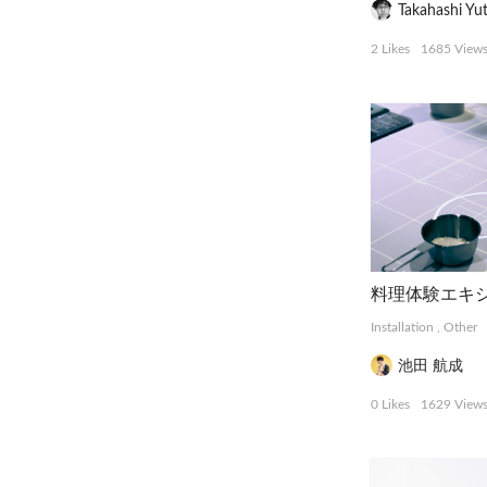
Takahashi Yu
2 Likes
1685 View
Installation
,
Other
池田 航成
0 Likes
1629 View