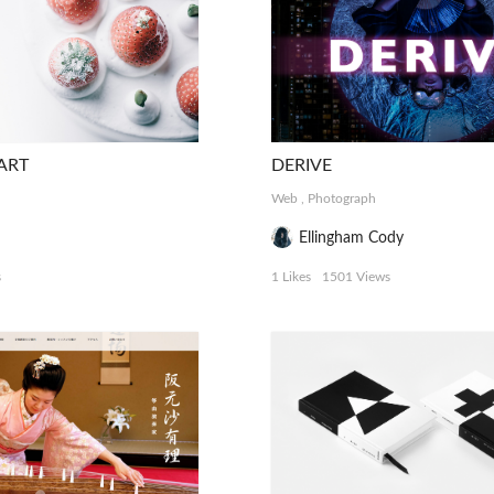
ART
DERIVE
Web
,
Photograph
Ellingham Cody
s
1 Likes
1501 Views