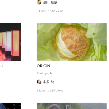
池田 航成
0 Likes
1642 Views
su
ORIGIN
Photograph
本多 純
1 Likes
1620 Views