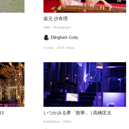
坂元 沙有理
Web
,
Photograph
Ellingham Cody
0 Likes
2071 Views
15
いつかみる夢「散華」 | 高橋匡太
Installation
,
Other