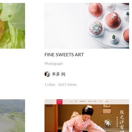
FINE SWEETS ART
Photograph
本多 純
1 Likes
1617 Views