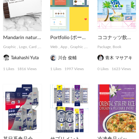
Mandarin natural Chocolate
Portfolio (ポートフォリオ)
ココナッツ飲料パッケージ
Graphic
,
Logo, Card
,
Package, Book
Web
,
App
,
Graphic
,
Installation
Package, Book
,
MotionGraphics
Takahashi Yuta
川合 俊輔
青木 マサアキ
1 Likes
1816 Views
1 Likes
1997 Views
0 Likes
1623 Views