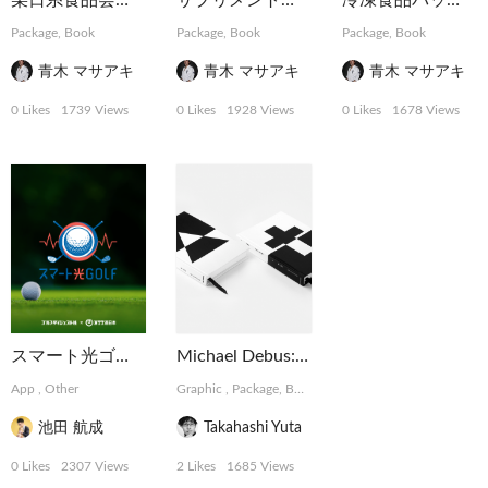
某日系食品会社スポーツ系サプリメントのパッケージ
サプリメントパッケージ
冷凍食品パッケージ
Package, Book
Package, Book
Package, Book
青木 マサアキ
青木 マサアキ
青木 マサアキ
0 Likes
1739 Views
0 Likes
1928 Views
0 Likes
1678 Views
スマート光ゴルフ | NTT西日本
Michael Debus: Trinität
App
,
Other
Graphic
,
Package, Book
,
Photograph
池田 航成
Takahashi Yuta
0 Likes
2307 Views
2 Likes
1685 Views