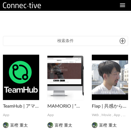
eturn to Content
検索条件
TeamHub | アマチュアスポーツのインフラを支えるマネジメントアプリ
MAMORIO | “なくすを、なくす。” 世界最小クラスの紛失防止デバイス
Flap | 共感から始まるデザインパートナーシップサービス
App
App
Web
,
Movie
,
App
,
Grap
富樫 重太
富樫 重太
富樫 重太