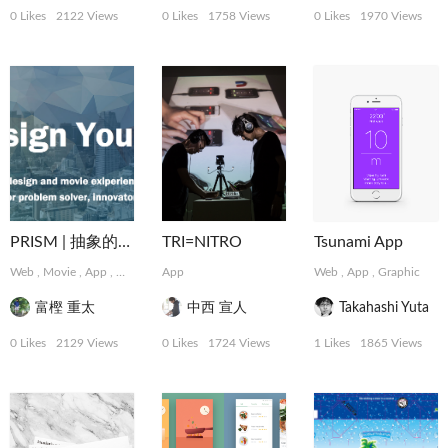
0 Likes
2122 Views
0 Likes
1758 Views
0 Likes
1970 Views
PRISM | 抽象的な難題に取り組むデザインコレクティブ
TRI=NITRO
Tsunami App
Web
,
Movie
,
App
,
Graphic
,
App
MotionGraphics
,
Logo, Card
Web
,
Photograph
,
App
,
Graphic
富樫 重太
中西 宣人
Takahashi Yuta
0 Likes
2129 Views
0 Likes
1724 Views
1 Likes
1865 Views